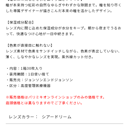
瞳が本来持つ虹彩の自然なゆらぎやわずかな隙間まで。瞳を知り尽く
した専属デザイナーが描きこんだ本来の瞳を活かしたデザイン。
【保湿成分配合】
レンズ内に閉じ込めた保湿成分が水分をキープ。朝から夜までうるお
って、快適なつけ心地が一日中続きます。
【色素が直接目に触れない】
レンズ素材で色素をサンドイッチしながら、色素が表出していない、
薄く、しなやかなレンズを実現。紫外線カット付き。
・内容：1箱30枚入り
・装用期間：1日使い捨て
・販売元：ジョンソンエンドジョンソン
・区分：高度管理医療機器
※販売価格はパリミキオンラインショップのみの価格です。
店頭価格とは異なりますのでご了承ください。
レンズカラー：
シアードリーム