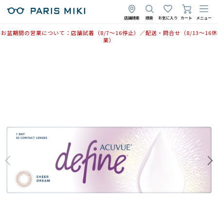
店舗検索
検索
お気に入り
カート
メニュー
お盆期間の営業について：店舗試着（8/7〜16停止）／配送・問合せ（8/13〜16休
業）