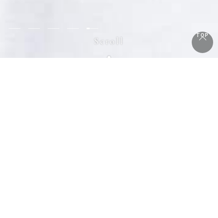
TOP
Scroll
Play Movie
CONCEPT
時を超える、
「本物」を全ての人に。
本物の技術で、