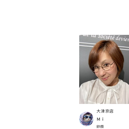
大津京店
Ｍｉ
卵顔