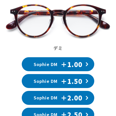
デミ
＋1.00
Sophie DM
＋1.50
Sophie DM
＋2.00
Sophie DM
＋2.50
Sophie DM