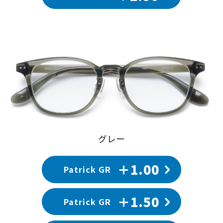
グレー
＋1.00
Patrick GR
＋1.50
Patrick GR