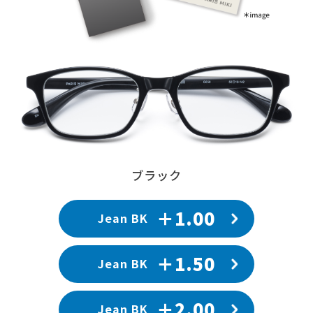
ブラック
＋1.00
Jean BK
＋1.50
Jean BK
＋2.00
Jean BK