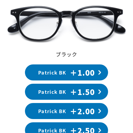
ブラック
＋1.00
Patrick BK
＋1.50
Patrick BK
＋2.00
Patrick BK
＋2.50
Patrick BK