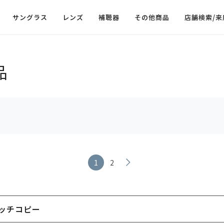
サングラス
レンズ
補聴器
その他商品
店舗検索/来
品
1
2
ッチコピー