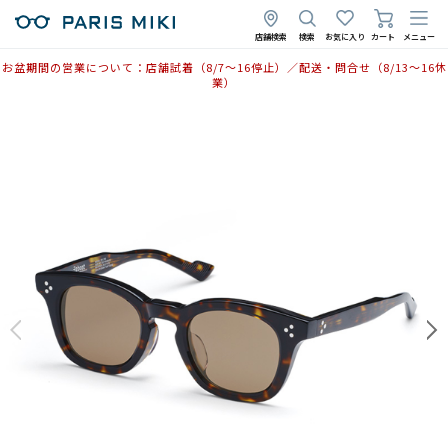
店舗検索
検索
お気に入り
カート
メニュー
お盆期間の営業について：店舗試着（8/7〜16停止）／配送・問合せ（8/13〜16休
業）