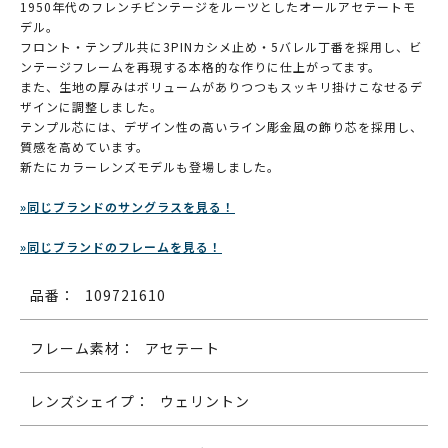
1950年代のフレンチビンテージをルーツとしたオールアセテートモ
デル。
フロント・テンプル共に3PINカシメ止め・5バレル丁番を採用し、ビ
ンテージフレームを再現する本格的な作りに仕上がってます。
また、生地の厚みはボリュームがありつつもスッキリ掛けこなせるデ
ザインに調整しました。
テンプル芯には、デザイン性の高いライン彫金風の飾り芯を採用し、
質感を高めています。
新たにカラーレンズモデルも登場しました。
»同じブランドのサングラスを見る！
»同じブランドのフレームを見る！
品番：
109721610
フレーム素材：
アセテート
レンズシェイプ：
ウェリントン