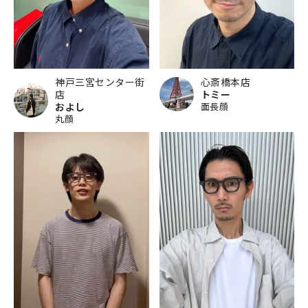
神戸三宮センター街
心斎橋本店
店
トミー
およし
面長顔
丸顔