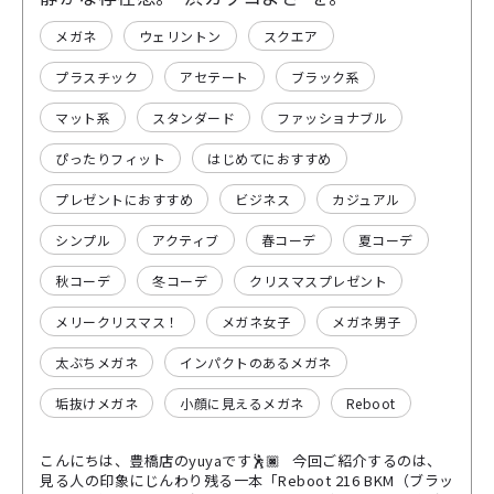
メガネ
ウェリントン
スクエア
プラスチック
アセテート
ブラック系
マット系
スタンダード
ファッショナブル
ぴったりフィット
はじめてにおすすめ
プレゼントにおすすめ
ビジネス
カジュアル
シンプル
アクティブ
春コーデ
夏コーデ
秋コーデ
冬コーデ
クリスマスプレゼント
メリークリスマス！
メガネ女子
メガネ男子
太ぶちメガネ
インパクトのあるメガネ
垢抜けメガネ
小顔に見えるメガネ
Reboot
こんにちは、豊橋店のyuyaです🕺🏿 今回ご紹介するのは、
見る人の印象にじんわり残る一本「Reboot 216 BKM（ブラッ