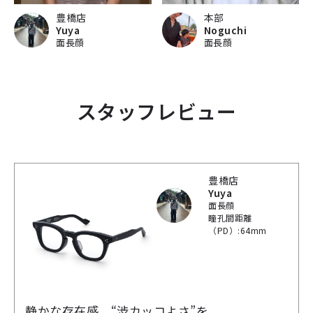
豊橋店
本部
Yuya
Noguchi
面長顔
面長顔
スタッフレビュー
豊橋店
Yuya
面長顔
瞳孔間距離
（PD）:64mm
静かな存在感。“渋カッコよさ”を。