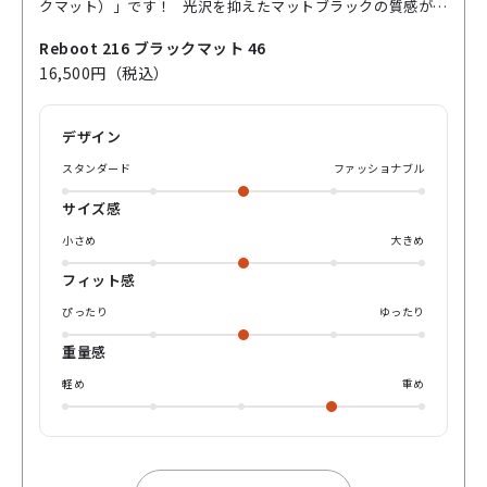
クマット）」です！ 光沢を抑えたマットブラックの質感がと
にかく渋い🤵‍♂️ 派手さはないのに、なぜか“目が止まる” その
理由は、このフレームが放つ独特のオーラ🌬️ 角をほんのり丸
Reboot 216 ブラックマット 46
めた肉厚なシェイプが、無骨さの中に温かみを感じさせてく
16,500円（税込）
れます！ フロントのリベット（飾り鋲）も程よいアクセント
👀 どこかヴィンテージ感がありながら、決して古臭くない、
まさに「過去と今をつなぐ」Rebootらしい一本です！ さら
デザイン
に、見た目に反して軽やかな掛け心地！👯‍♂️ チタン芯を仕込ん
だテンプル構造で、安定感とフィット感もばっちりです！ ど
スタンダード
ファッショナブル
んなファッションにも馴染みやすく、カジュアルにもモード
にも使える万能デザイン🌚 “静かに主張する”って、こういう
サイズ感
ことなんです！ 余計な装飾はいらない、シンプルだからこそ
深みがある、 そんな大人の魅力を引き出してくれるフレーム
小さめ
大きめ
です💄 ぜひ店頭で手に取ってみてみてくださいね♪ yuyaで
した、それではまた💁‍♂️
フィット感
ぴったり
ゆったり
重量感
軽め
重め