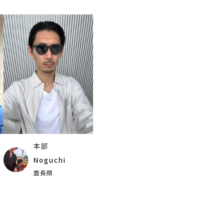
本部
横
Noguchi
面長顔