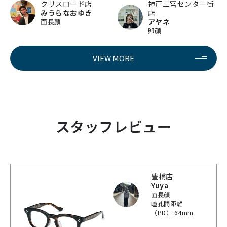
クリスロード店
神戸三宮センター街
みうらなおゆき
店
面長顔
アヤネ
卵顔
VIEW MORE
スタッフレビュー
豊橋店
Yuya
面長顔
瞳孔間距離
（PD）:64mm