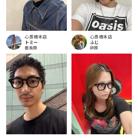
心斎橋本店
心斎橋本店
トミー
ふじ
面長顔
卵顔