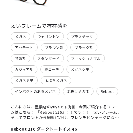
太いフレームで存在感を
メガネ
ウェリントン
プラスチック
アセテート
ブラウン系
ブラック系
特殊系
スタンダード
ファッショナブル
カジュアル
夏コーデ
メガネ女子
メガネ男子
太ぶちメガネ
インパクトのあるメガネ
垢抜けメガネ
Reboot
こんにちは、豊橋店のyuyaです🕺🏿 今回ご紹介するフレー
ムはこちら！ 『Reboot 216』！！です！！ 太いフレーム、
そしてフロントから細部にかけ、フレンチビンテージになら
った本格的な作りをしていてテンション上がっちゃいます☝️
これ一つで存在感増し増し、オシャレ街道まっしぐら😎 で
Reboot 216 ダークトートイス 46