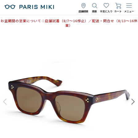
店舗検索
検索
お気に入り
カート
メニュー
お盆期間の営業について：店舗試着（8/7〜16停止）／配送・問合せ（8/13〜16休
業）