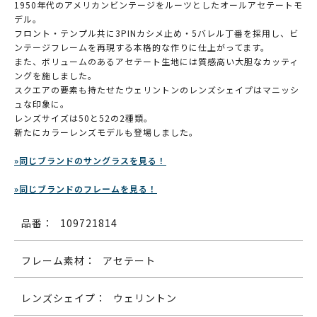
1950年代のアメリカンビンテージをルーツとしたオールアセテートモ
デル。
フロント・テンプル共に3PINカシメ止め・5バレル丁番を採用し、ビ
ンテージフレームを再現する本格的な作りに仕上がってます。
また、ボリュームのあるアセテート生地には質感高い大胆なカッティ
ングを施しました。
スクエアの要素も持たせたウェリントンのレンズシェイプはマニッシ
ュな印象に。
レンズサイズは50と52の2種類。
新たにカラーレンズモデルも登場しました。
»同じブランドのサングラスを見る！
»同じブランドのフレームを見る！
品番：
109721814
フレーム素材：
アセテート
レンズシェイプ：
ウェリントン