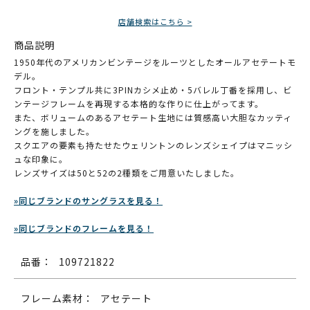
店舗検索はこちら >
商品説明
1950年代のアメリカンビンテージをルーツとしたオールアセテートモ
デル。
フロント・テンプル共に3PINカシメ止め・5バレル丁番を採用し、ビ
ンテージフレームを再現する本格的な作りに仕上がってます。
また、ボリュームのあるアセテート生地には質感高い大胆なカッティ
ングを施しました。
スクエアの要素も持たせたウェリントンのレンズシェイプはマニッシ
ュな印象に。
レンズサイズは50と52の2種類をご用意いたしました。
»同じブランドのサングラスを見る！
»同じブランドのフレームを見る！
品番：
109721822
フレーム素材：
アセテート