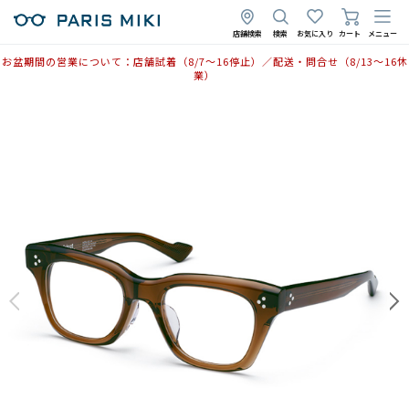
店舗検索
検索
お気に入り
カート
メニュー
お盆期間の営業について：店舗試着（8/7〜16停止）／配送・問合せ（8/13〜16休
業）