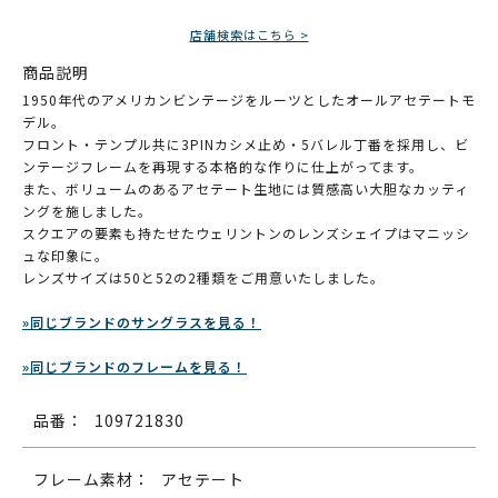
店舗検索はこちら >
商品説明
1950年代のアメリカンビンテージをルーツとしたオールアセテートモ
デル。
フロント・テンプル共に3PINカシメ止め・5バレル丁番を採用し、ビ
ンテージフレームを再現する本格的な作りに仕上がってます。
また、ボリュームのあるアセテート生地には質感高い大胆なカッティ
ングを施しました。
スクエアの要素も持たせたウェリントンのレンズシェイプはマニッシ
ュな印象に。
レンズサイズは50と52の2種類をご用意いたしました。
»同じブランドのサングラスを見る！
»同じブランドのフレームを見る！
品番：
109721830
フレーム素材：
アセテート