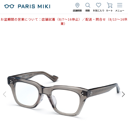
店舗検索
検索
お気に入り
カート
メニュー
お盆期間の営業について：店舗試着（8/7〜16停止）／配送・問合せ（8/13〜16休
業）