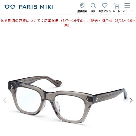
店舗検索
検索
お気に入り
カート
メニュー
お盆期間の営業について：店舗試着（8/7〜16停止）／配送・問合せ（8/13〜16休
業）