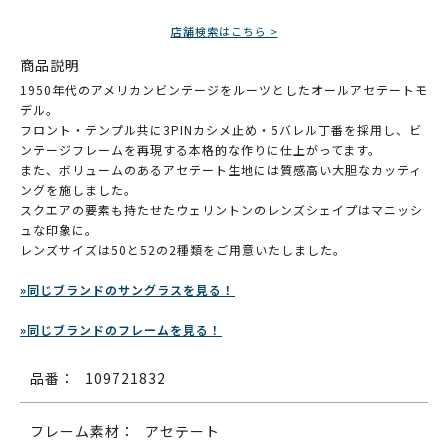
店舗検索はこちら >
商品説明
1950年代のアメリカンビンテージをルーツとしたオールアセテートモ
デル。
フロント・テンプル共に3PINカシメ止め・5バレル丁番を採用し、ビ
ンテージフレームを再現する本格的な作りに仕上がってます。
また、ボリュームのあるアセテート生地には質感高い大胆なカッティ
ングを施しました。
スクエアの要素も持たせたウェリントンのレンズシェイプはマニッシ
ュな印象に。
レンズサイズは50と52の2種類をご用意いたしました。
»同じブランドのサングラスを見る！
»同じブランドのフレームを見る！
品番：
109721832
フレーム素材：
アセテート