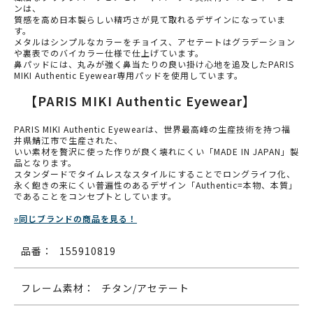
ンは、
質感を高め日本製らしい精巧さが見て取れるデザインになっていま
す。
メタルはシンプルなカラーをチョイス、アセテートはグラデーション
や裏表でのバイカラー仕様で仕上げています。
鼻パッドには、丸みが強く鼻当たりの良い掛け心地を追及したPARIS
MIKI Authentic Eyewear専用パッドを使用しています。
【PARIS MIKI Authentic Eyewear】
PARIS MIKI Authentic Eyewearは、世界最高峰の生産技術を持つ福
井県鯖江市で生産された、
いい素材を贅沢に使った作りが良く壊れにくい「MADE IN JAPAN」製
品となります。
スタンダードでタイムレスなスタイルにすることでロングライフ化、
永く飽きの来にくい普遍性のあるデザイン「Authentic=本物、本質」
であることをコンセプトとしています。
»同じブランドの商品を見る！
品番：
155910819
フレーム素材：
チタン/アセテート