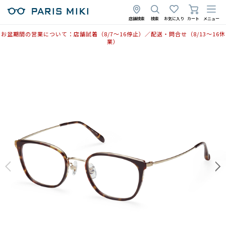
店舗検索
検索
お気に入り
カート
メニュー
お盆期間の営業について：店舗試着（8/7〜16停止）／配送・問合せ（8/13〜16休
業）