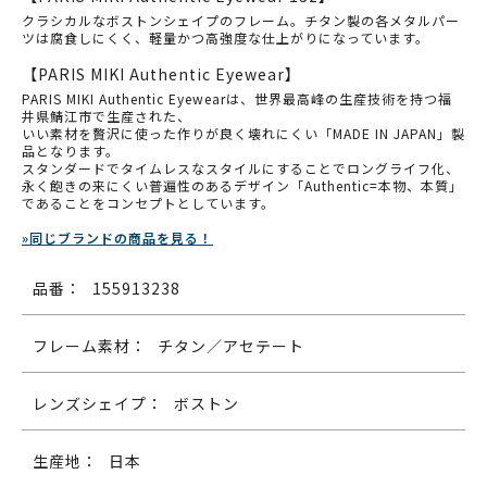
クラシカルなボストンシェイプのフレーム。
チタン製の各メタルパー
ツは腐食しにくく、軽量かつ高強度な仕上がりになっています。
【PARIS MIKI Authentic Eyewear】
PARIS MIKI Authentic Eyewearは、世界最高峰の生産技術を持つ福
井県鯖江市で生産された、
いい素材を贅沢に使った作りが良く壊れにくい「MADE IN JAPAN」製
品となります。
スタンダードでタイムレスなスタイルにすることでロングライフ化、
永く飽きの来にくい普遍性のあるデザイン「Authentic=本物、本質」
であることをコンセプトとしています。
»同じブランドの商品を見る！
品番：
155913238
フレーム素材：
チタン／アセテート
レンズシェイプ：
ボストン
生産地：
日本