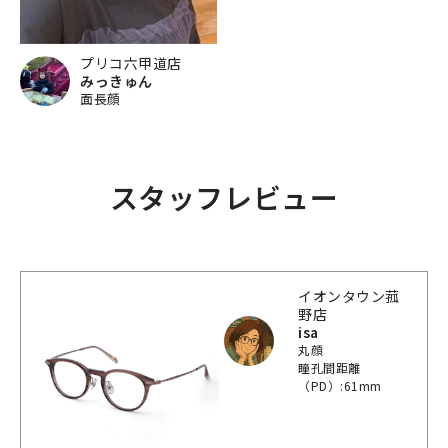
プリコ六甲道店
みっきゅん
面長顔
スタッフレビュー
イオンタウン菰
野店
isa
丸顔
瞳孔間距離
（PD）:61mm