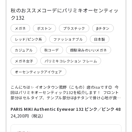
秋のおススメコーデにパリミキオーセンティッ
ク132
メガネ
ボストン
プラスチック
βチタン
レッド/ピンク系
ファッショナブル
日本製
カジュアル
秋コーデ
顔馴染みのいいメガネ
メガネ女子
パリミキコレクション フレーム
オーセンティックアイウェア
こんにちは✨ イオンタウン菰野（こもの）店のisaです😊 今
回はパリミキオーセンティック132を紹介します！ フロント
部分はセルタイプ、テンプル部分はβチタンで掛け心地が良い
フレームになっています。 カラーはピンクで、秋らしいカラ
ーで落ち着いた印象になります✨ 濃すぎないカラーなので、
PARIS MIKI Authentic Eyewear 132 ピンク／ピンク 48
メリハリでアクセントがありつつ、馴染みやすいフレームで
24,200円（税込）
す😊 カラーもよく見るとデミ柄っぽくなっているので、透明
感もあり、オシャレな雰囲気になりますよ♪ この秋のコーデ
におススメですので、お早めにご試着くださいませ⭐️