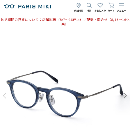
店舗検索
検索
お気に入り
カート
メニュー
お盆期間の営業について：店舗試着（8/7〜16停止）／配送・問合せ（8/13〜16休
業）