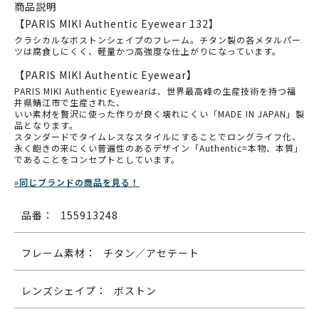
商品説明
【PARIS MIKI Authentic Eyewear 132】
クラシカルなボストンシェイプのフレーム。
チタン製の各メタルパー
ツは腐食しにくく、軽量かつ高強度な仕上がりになっています。
【PARIS MIKI Authentic Eyewear】
PARIS MIKI Authentic Eyewearは、世界最高峰の生産技術を持つ福
井県鯖江市で生産された、
いい素材を贅沢に使った作りが良く壊れにくい「MADE IN JAPAN」製
品となります。
スタンダードでタイムレスなスタイルにすることでロングライフ化、
永く飽きの来にくい普遍性のあるデザイン「Authentic=本物、本質」
であることをコンセプトとしています。
»同じブランドの商品を見る！
品番：
155913248
フレーム素材：
チタン／アセテート
レンズシェイプ：
ボストン