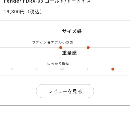
Fender FDRX-03 ゴールド/トートイス
ムで 掛けるだけでオシャレ感出まくりの一品ですよっ😆
19,800円（税込）
アイウェアといえば、今までは カジュアル寄りな印象で
ジュアルも フォーマルもどちらもこなせるアイテムとし
サイズ感
してきていますから 様々なシーンで使いやすいこと間違い
ファッショナブル
小さめ
リングもいい組み合わせです！ トートイスカラーのアセ
重量感
ドカラーの メタル素材がめちゃくちゃマッチしててgood
店では、 主に男性の方が多く選ばれていますね💁🏻 
ゆったり
軽め
ン又は店頭にて お試しになってみて下さいねっ🐶
レビューを見る