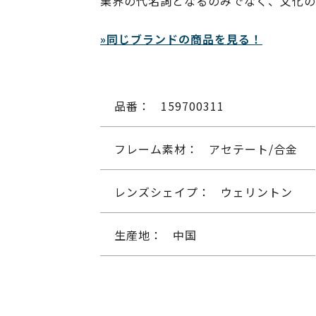
業界の代名詞となるのみでなく、文化の
»同じブランドの商品を見る！
品番：
159700311
フレーム素材：
アセテート/合金
レンズシェイプ：
ウェリントン
生産地：
中国