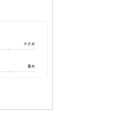
 ブロースタイルの
したが、最近ではカ
て ポジションを確立
なしです🥹 カラー
大きめ
テート生地とゴール
🏻 名古屋ラシック
こちらもぜひ、オンライ
重め