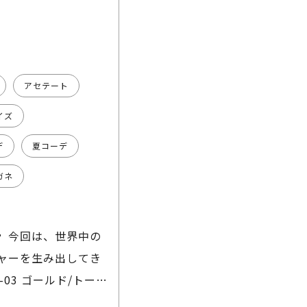
アセテート
イズ
デ
夏コーデ
ガネ
🦱 今回は、世界中の
ャーを生み出してき
X-03 ゴールド/トート
ンビネーションフレー