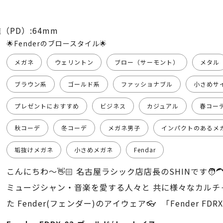
（PD）:64mm
🌟Fenderのブロースタイル🌟
メガネ
ウェリントン
ブロー（サーモント）
メタル
ブラウン系
ゴールド系
ファッショナブル
小さめサ
プレゼントにおすすめ
ビジネス
カジュアル
春コー
秋コーデ
冬コーデ
メガネ男子
インパクトのあるメ
垢抜けメガネ
小さめメガネ
Fendar
こんにちわ〜👋🏻 名古屋ラシック店店長のSHINです🧑‍
ミュージシャン・音楽を愛する人々と 共に様々なカルチ
た Fender(フェンダー)のアイウェア👓 「Fender FDR
イス」をご紹介✨ このモデルは、 ブロースタイルのコ