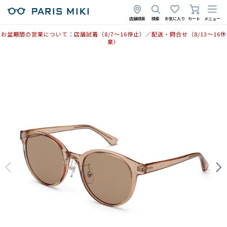
店舗検索
検索
お気に入り
カート
メニュー
お盆期間の営業について：店舗試着（8/7〜16停止）／配送・問合せ（8/13〜16休
業）