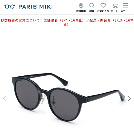
店舗検索
検索
お気に入り
カート
メニュー
お盆期間の営業について：店舗試着（8/7〜16停止）／配送・問合せ（8/13〜16休
業）