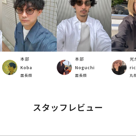
本部
本部
光
Koba
Noguchi
ri
面長顔
面長顔
丸
スタッフレビュー