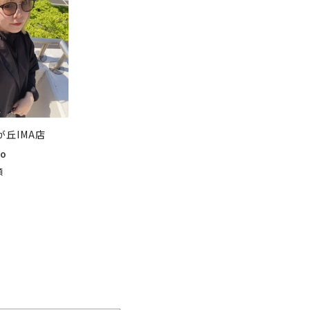
が丘IMA店
co
顔