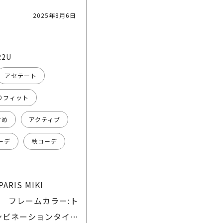
2025年8月6日
22U
アセテート
りフィット
すめ
アクティブ
ーデ
秋コーデ
IS MIKI
ます。 フレームカラー:ト
コンビネーションタイプ