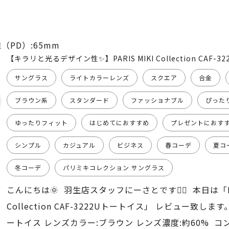
（PD）:65mm
【キラリと光るデザイン性✨】PARIS MIKI Collection CAF-32
サングラス
ライトカラーレンズ
スクエア
合金
ブラウン系
スタンダード
ファッショナブル
ぴった
ゆったりフィット
はじめてにおすすめ
プレゼントにおす
シンプル
カジュアル
ビジネス
春コーデ
夏コ
冬コーデ
パリミキコレクション サングラス
こんにちは🌞 羽生店スタッフにーさとです💁‍♂️ 本日は「PAR
Collection CAF-3222Uトートイス」 レビュー致し
ートイス レンズカラー:ブラウン レンズ濃度:約60% 