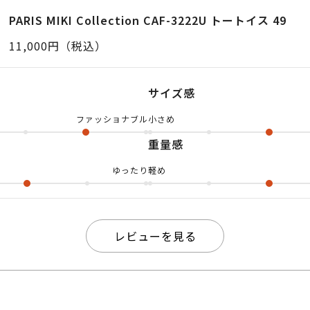
のサングラスになります。 正面からのブリッジ部分の合
PARIS MIKI Collection CAF-3222U トートイス 49
と光りますね♪ かっこいい😎 尚且つフレーム自体か
11,000円（税込）
で比較的、軽いフレームでさらりと掛けやすいアイテムで
と男女問わず。 私は割とぴったりめ印象でした。 レン
サイズ感
ーで薄めなので使いやすいですよ。 是非パリミキオン
ファッショナブル
小さめ
いパリミキ店舗までお越しくださいませ♪
重量感
ゆったり
軽め
レビューを見る