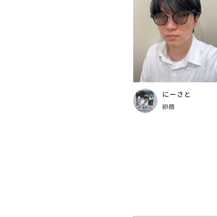
にーさと
卵顔