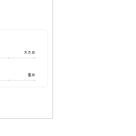
金ゴールドがキラリ
なり細身になりますの
す。 サイズ感も49
ズカラーもライトカラ
ライン購入又は取り扱
大きめ
重め