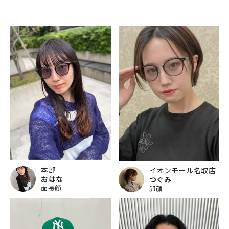
本部
イオンモール名取店
おはな
つぐみ
面長顔
卵顔