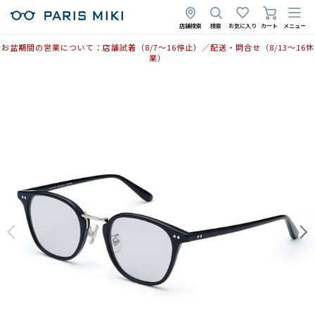
店舗検索
検索
お気に入り
カート
メニュー
お盆期間の営業について：店舗試着（8/7〜16停止）／配送・問合せ（8/13〜16休
業）