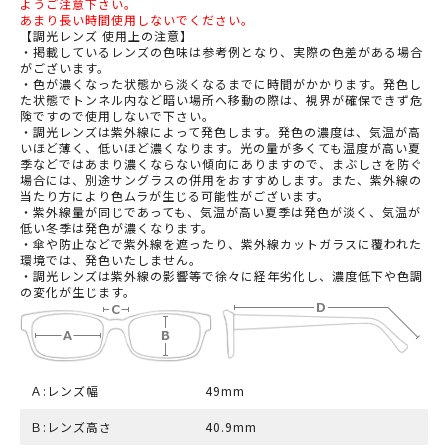
ようご注意下さい。
あまり長い時間使用しないでください。
【調光レンズ 使用上の注意】
・掲載しているレンズの色味は参考例となり、実際の色差がある場合
がございます。
・色が濃くなった状態から淡くなるまでに時間がかかります。発色し
た状態でトンネル内など暗い場所へ移動の際は、視界が確保できず危
険ですので使用しないで下さい。
・調光レンズは紫外線によって発色します。発色の濃度は、気温が高
いほど薄く、低いほど濃くなります。光の量が多くても温度が高い夏
季などではあまり濃くならない傾向にありますので、まぶしさを防ぐ
場合には、別途サングラスの併用をおすすめします。また、紫外線の
当たり方により色ムラが生じる可能性がございます。
・紫外線量が同じであっても、気温が高い夏季は発色が淡く、気温が
低い冬季は発色が濃くなります。
・傘や防止などで紫外線を遮ったり、紫外線カットガラスに覆われた
環境では、発色いたしません。
・調光レンズは紫外線の影響等で徐々に経年劣化し、濃度低下や色調
の変化が生じます。
Ａ:レンズ幅
49mm
Ｂ:レンズ高さ
40.9mm