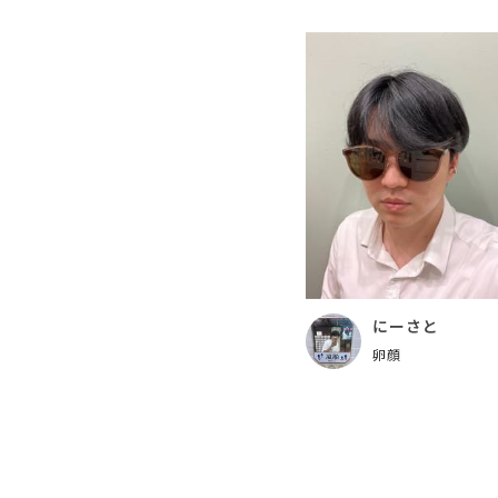
にーさと
卵顔