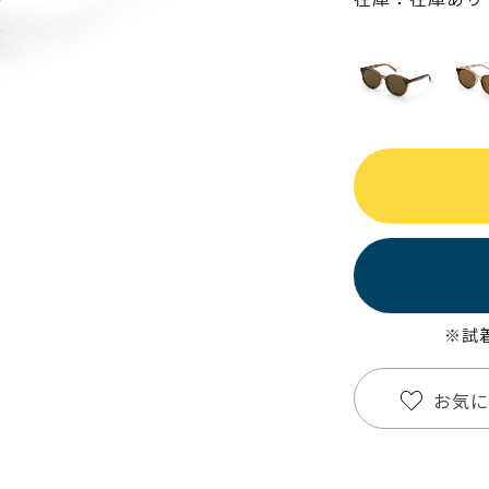
※試
お気に