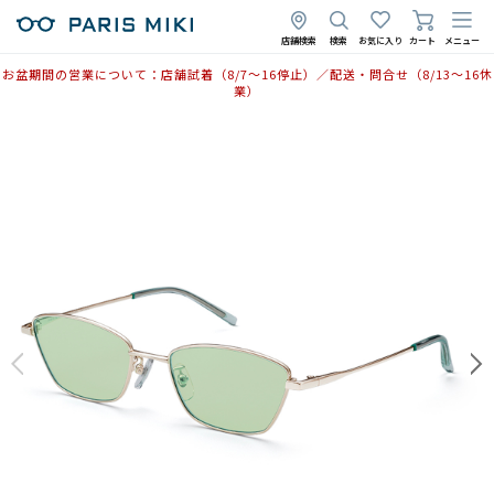
店舗検索
検索
お気に入り
カート
メニュー
お盆期間の営業について：店舗試着（8/7〜16停止）／配送・問合せ（8/13〜16休
業）