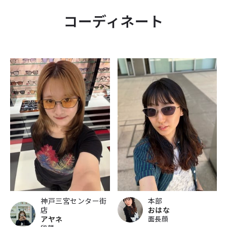
コーディネート
神戸三宮センター街
本部
店
おはな
アヤネ
面長顔