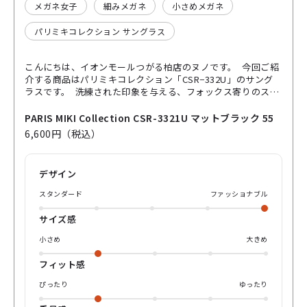
メガネ女子
細みメガネ
小さめメガネ
パリミキコレクション サングラス
こんにちは、イオンモールつがる柏店のヌノです。 今回ご紹
介する商品はパリミキコレクション「CSR−332U」のサング
ラスです。 洗練された印象を与える、フォックス寄りのスク
エアシェイプフレームに 鮮やかなオレンジイエローのレンズ
をセット🕶️ 眩しいを軽減すると言うよりは、視界を明るくク
PARIS MIKI Collection CSR-3321U マットブラック 55
リアに整えるレンズカラーが特徴。 コントラスト向上効果は
6,600円（税込）
ブラウンレンズ以上に高く 雨天や霧、曇天のドライブや、夜
間走行時にも大活躍です！ エッジの効かせたシャープなシル
エットとビビットなレンズカラーが ロックスターの様な存在
デザイン
感を引き出してくれるかも😉 アクセサリー感覚でシンプルな
コーディネートに1点投入すれば、旬なムードに！ 音楽フェ
スタンダード
ファッショナブル
スにも映える、ハイエッジな1本を手に入れて下さい。 店舗
やオンラインでのお問い合わせお待ちしております。
サイズ感
小さめ
大きめ
フィット感
ぴったり
ゆったり