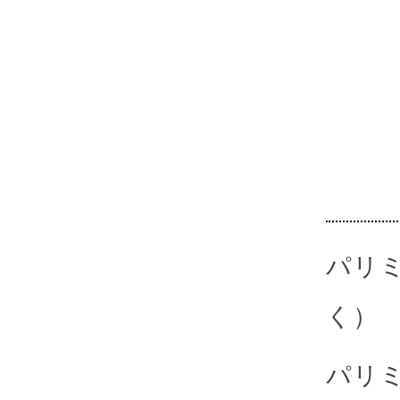
パリ
く）
パリ