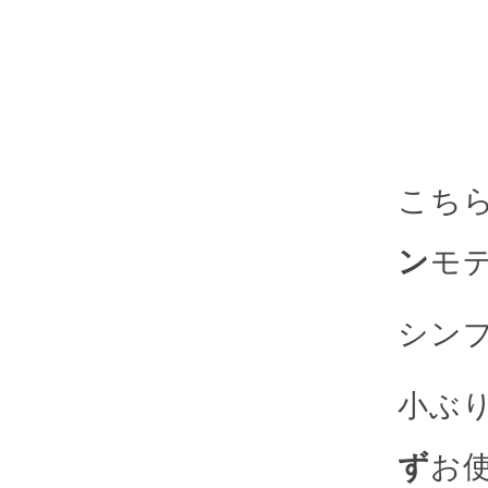
こち
ン
モ
シン
小ぶ
ず
お