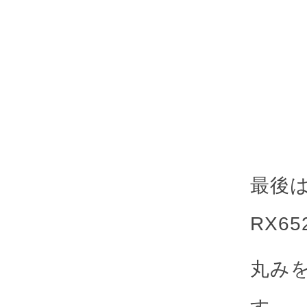
最後
RX65
丸み
す。