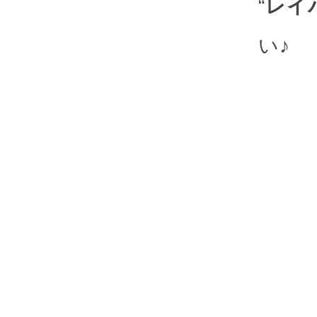
“
レイ
い♪