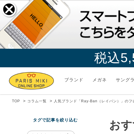
税込5
ブランド
メガネ
サング
>
>
TOP
コラム一覧
人気ブランド「Ray-Ban（レイバン）」の
タグで記事を絞り込む
おす