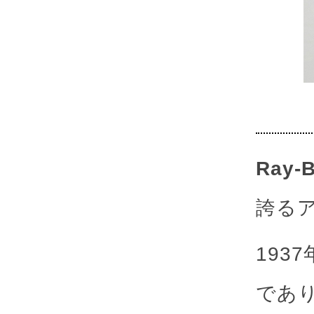
Ray
誇る
193
であ