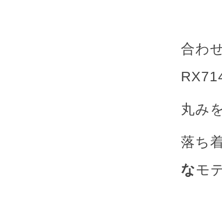
合わ
RX71
丸み
落ち
な
モ