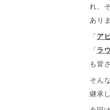
れ、
あり
「
ア
「
ラ
も皆
そん
継承
今回は