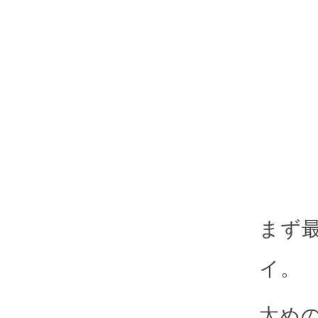
まず
イ。
太め