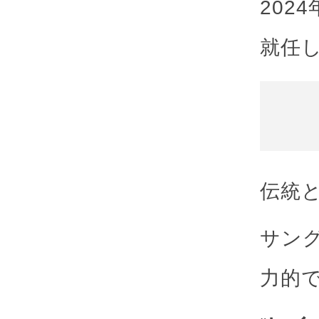
202
就任
伝統
サン
力的