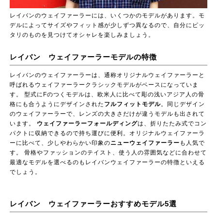
レイバンのウェイファーラーには、いくつかのモデルがあります。モ
デルによってサイズやフィット感が少しずつ異なるので、自分にピッ
タリのものを見つけてオシャレを楽しみましょう。
レイバン ウェイファーラーモデルの特徴
レイバンのウェイファーラーは、通称オリジナルウェイファーラーと
呼ばれるウェイファーラークラシックモデルがベースになっていま
す。 型式にFのつくモデルは、欧米人に比べて彫の浅いアジア人の骨
格にも合うようにデザインされた
フルフィットモデル
。同じデザイン
のウェイファーラーで、レンズの大きさだけが違うモデルも出されて
います。
ウェイファーラーフォールディング
は、折りたたみ式でコン
パクトに収納できるので持ち運びに便利。オリジナルウェイファーラ
ーに比べて、少しやわらかい印象の
ニューウェイファーラー
も人気で
す。 骨格やファッションのテイスト、使う人の雰囲気などに合わせて
最適なモデルを選べるのもレイバンウェイファーラーの特徴といえる
でしょう。
レイバン ウェイファーラーおすすめモデル5選