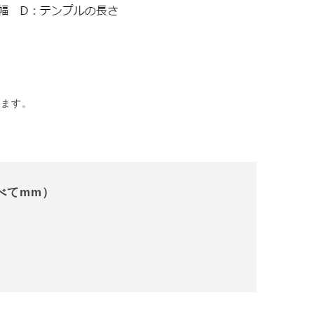
。
きます。
すべてmm）