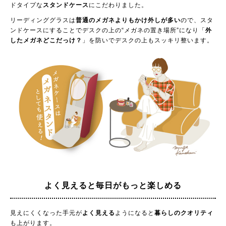
ドタイプな
スタンドケース
にこだわりました。
リーディンググラスは
普通のメガネよりもかけ外しが多い
ので、スタ
ンドケースにすることでデスクの上の“メガネの置き場所”になり「
外
したメガネどこだっけ？
」を防いでデスクの上もスッキリ整います。
よく見えると毎日がもっと楽しめる
見えにくくなった手元が
よく見える
ようになると
暮らしのクオリティ
も上がります。