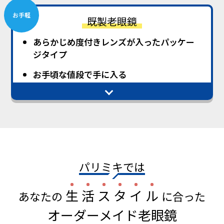
お手軽
既製老眼鏡
あらかじめ度付きレンズが⼊ったパッケー
ジタイプ
お⼿頃な値段で⼿に⼊る
パリミキでは
⽣
活
ス
タ
イ
ル
あなたの
に合った
オーダーメイド⽼眼鏡