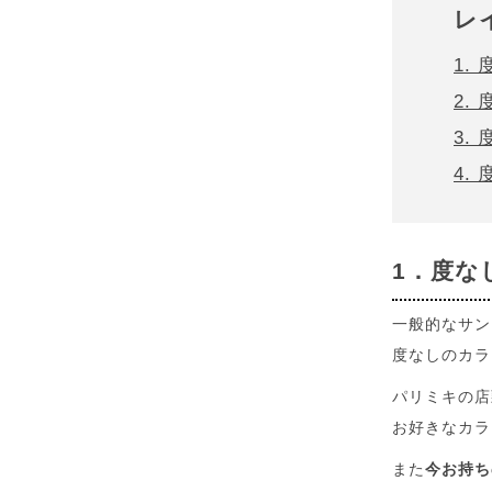
レ
1.
2.
3.
4.
1．度な
一般的なサン
度なしのカラ
パリミキの店
お好きなカラ
また
今お持ち