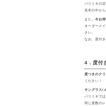
パリミキの店
見本の中から
また、
今お持
オーダーメイ
さい。
なお、度付き
4．度付
度つきのクリ
ください！
サングラス/
パリミキでは
同じ度数のレ