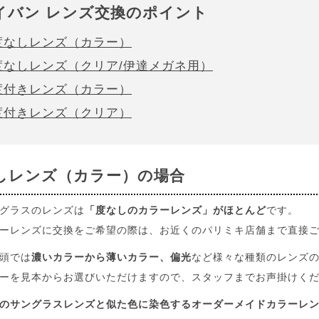
イバン レンズ交換のポイント
 度なしレンズ（カラー）
 度なしレンズ（クリア/伊達メガネ用）
 度付きレンズ（カラー）
 度付きレンズ（クリア）
しレンズ（カラー）の場合
グラスのレンズは
「度なしのカラーレンズ」がほとんど
です。
ーレンズに交換をご希望の際は、お近くのパリミキ店舗まで直接
頭では
濃いカラーから薄いカラー、偏光
など様々な種類のレンズ
ーを見本からお選びいただけますので、スタッフまでお声掛けく
のサングラスレンズと似た色に染色するオーダーメイドカラーレ