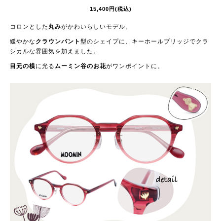
15,400円(税込)
コロンとした
丸み
がかわいらしいモデル。
緩やかな
クラウンパント
型のシェイプに、キーホールブリッジでクラ
シカルな雰囲気を加えました。
目元の横
に光る
ムーミン谷のお花
がワンポイントに。