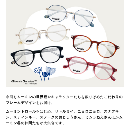
今回も
ムーミンの世界観
やキャラクターたちを散りばめた
こだわりの
フレームデザイン
をお届け。
ムーミントロール
をはじめ、
リトルミイ
、
ニョロニョロ
、
スナフキ
ン
、
スティンキー
、
スノークのおじょうさん
、
ミムラねえさん
ほか
ム
ーミン谷の仲間たち
が大集合です。