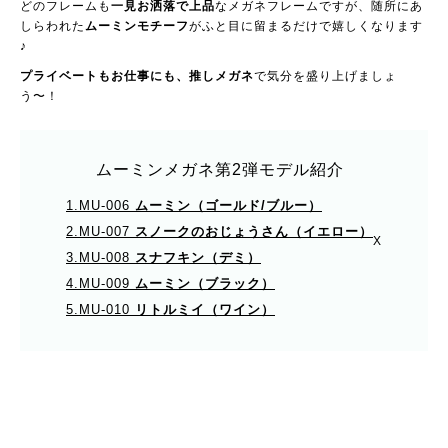
どのフレームも
一見お洒落で上品
なメガネフレームですが、随所にあ
しらわれた
ムーミンモチーフ
がふと目に留まるだけで嬉しくなります
♪
プライベートもお仕事にも、推しメガネ
で気分を盛り上げましょ
う〜！
ムーミンメガネ第2弾モデル紹介
1.MU-006
ムーミン（ゴールド/ブルー）
2.MU-007
スノークのおじょうさん（イエロー）
X
3.MU-008
スナフキン（デミ）
4.MU-009
ムーミン（ブラック）
5.MU-010
リトルミイ（ワイン）