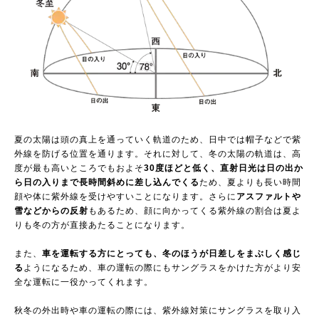
夏の太陽は頭の真上を通っていく軌道のため、日中では帽子などで紫
外線を防げる位置を通ります。それに対して、冬の太陽の軌道は、高
度が最も高いところでもおよそ
30度ほどと低く、直射日光は日の出か
ら日の入りまで長時間斜めに差し込んでくる
ため、夏よりも長い時間
顔や体に紫外線を受けやすいことになります。さらに
アスファルトや
雪などからの反射
もあるため、顔に向かってくる紫外線の割合は夏よ
りも冬の方が直接あたることになります。
また、
車を運転する方にとっても、冬のほうが日差しをまぶしく感じ
る
ようになるため、車の運転の際にもサングラスをかけた方がより安
全な運転に一役かってくれます。
秋冬の外出時や車の運転の際には、紫外線対策にサングラスを取り入