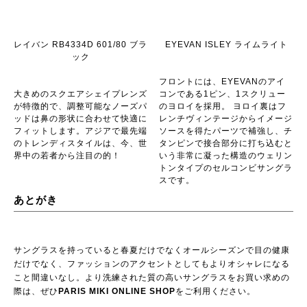
レイバン RB4334D 601/80 ブラ
EYEVAN ISLEY ライムライト
ック
フロントには、EYEVANのアイ
大きめのスクエアシェイプレンズ
コンである1ピン、1スクリュー
が特徴的で、調整可能なノーズパ
のヨロイを採用。 ヨロイ裏はフ
ッドは鼻の形状に合わせて快適に
レンチヴィンテージからイメージ
フィットします。アジアで最先端
ソースを得たパーツで補強し、チ
のトレンディスタイルは、今、世
タンピンで接合部分に打ち込むと
界中の若者から注目の的！
いう非常に凝った構造のウェリン
トンタイプのセルコンビサングラ
スです。
あとがき
サングラスを持っていると春夏だけでなくオールシーズンで目の健康
だけでなく、ファッションのアクセントとしてもよりオシャレになる
こと間違いなし。より洗練された質の高いサングラスをお買い求めの
際は、ぜひ
PARIS MIKI ONLINE SHOP
をご利用ください。