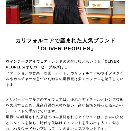
カリフォルニアで産まれた人気ブランド
「OLIVER PEOPLES」
ヴィンテージアイウェア
トレンドの火付け役ともいえる
「OLIVER
PEOPLES(オリバーピープルズ)」。
ファッションや音楽・映画・アート、
カリフォルニアのライフスタイ
ルやカルチャー
が息づいた独自の世界観は多くのファンを魅了してい
ます。
オリバーピープルズのアイウェアは、優れたディテールとレンズ技術
を実現するため、最高品質の素材を使い、高い技術を持った職人がハ
ンドメイドで手がけています。
世界中の厳選された店舗でのみ展開されるアイウェアは、独自の文化
とスタイルを持ち、時代を先駆けてトレンドを生み出す人々に愛さ
れ、
ハリウッドセレブ
にもファンの多い人気ブランドです。