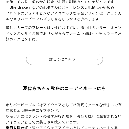
を施しており、柔らかな印象でお顔に馴染みやすいデザインです。
「Sheldrake」などの他モデルに比べ、レンズ天地幅はやや広め。
フロントのデュアルピンやアイコニックな芯金デザインは、クラシカ
ルなオリバーピープルズらしさをしっかりと演出します。
優しいカーブのフレームは女性におすすめ。濃い目のカラー、オーソ
ドックスなサイズ感でありながらもフレーム下部はべっ甲カラーでお
顔のアクセントに。
詳しくはコチラ
夏はもちろん秋冬のコーディネートにも
オリバーピープルズはアイウェアとして格調高くクールな佇まいで存
在感を放つ唯一無二なブランド。
各モデルにはブランドの哲学が行き届き、流行り廃りに左右されない
アイウェアとしての美しさを携えています。
季節を問わず
上質なアイウェアアイテムとしてコーディネートを楽し