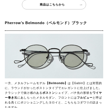
商品はこちらから
Pherrow’s Belmondo（ベルモンド）ブラック
一方、メタルフレームモデル
【Belmondo】
は【Gabin】とは対照的
に、ラウンドがかったボストンタイプでエレガントに仕上げました。
クラシックで抜け感のある
ボストン
シェイプ、バチ先の形状を
ワイヤ
ー巻き
風にあしらったメタルモダン、フロントには
フルビュー
と呼ば
れる高くにポジショニングしたヨロイと、こちらもコダワリの詰まっ
たモデル。