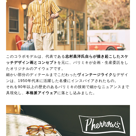
このコラボモデルは、代表である
志村昌洋氏自らが描き起こしたスケ
ッチデザイン画とコンセプト
を元に、パリミキが企画・生産委託をし
たオリジナルのアイウェアです。
細かい部分のディテールまでこだわった
ヴィンテージライク
なデザイ
ンは、1950年代末に活躍した名優にインスパイアされたもの。
それを90年以上の歴史のあるパリミキの技術で細かなニュアンスまで
具現化し、
本格派アイウェア
に落とし込みました。