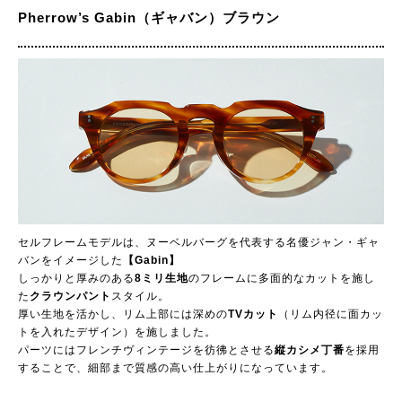
Pherrow’s Gabin（ギャバン）ブラウン
セルフレームモデルは、ヌーベルバーグを代表する名優ジャン・ギャ
バンをイメージした
【Gabin】
しっかりと厚みのある
8ミリ生地
のフレームに多面的なカットを施し
た
クラウンパント
スタイル。
厚い生地を活かし、リム上部には深めの
TVカット
（リム内径に面カッ
トを入れたデザイン）を施しました。
パーツにはフレンチヴィンテージを彷彿とさせる
縦カシメ丁番
を採用
することで、細部まで質感の高い仕上がりになっています。