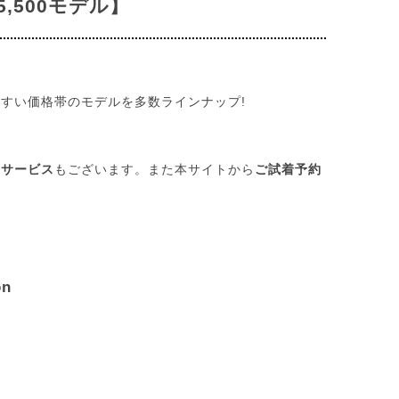
5,500モデル】
すい価格帯のモデルを多数ラインナップ!
★
ーサービス
もございます。また本サイトから
ご試着予約
on