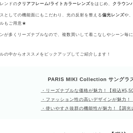
レンドの
クリアフレーム/ライトカラーレンズ
をはじめ、
クラウン
スとしての機能面にもこだわり、光の反射を整える
偏光レンズ
や
ルもご用意★
ンが多くリーズナブルなので、複数買いして着こなしやシーン毎
ルの中からオススメをピックアップしてご紹介します！
PARIS MIKI Collection サングラ
・リーズナブルな価格が魅力！【税込¥5,5
・ファッション性の高いデザインが魅力！
・使いやすさ抜群の機能性が魅力！【調光