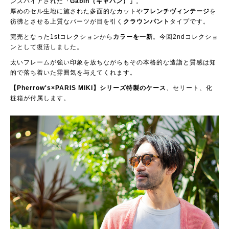
ンスパイアされた
「Gabin（ギャバン）」
。
厚めのセル生地に施された多面的なカットや
フレンチヴィンテージ
を
彷彿とさせる上質なパーツが目を引く
クラウンパント
タイプです。
完売となった1stコレクションから
カラーを一新
。今回2ndコレクショ
ンとして復活しました。
太いフレームが強い印象を放ちながらもその本格的な造詣と質感は知
的で落ち着いた雰囲気を与えてくれます。
【Pherrow's×PARIS MIKI】シリーズ特製のケース
、セリート、化
粧箱が付属します。