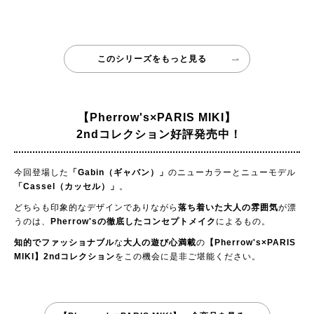
このシリーズをもっと見る
【Pherrow's×PARIS MIKI】
2ndコレクション好評発売中！
今回登場した
「Gabin（ギャバン）」
のニューカラーとニューモデル
「Cassel（カッセル）」
。
どちらも印象的なデザインでありながら
落ち着いた大人の雰囲気
が漂
うのは、
Pherrow'sの徹底したコンセプトメイク
によるもの。
知的でファッショナブル
な
大人の遊び心満載
の
【Pherrow's×PARIS
MIKI】2ndコレクション
をこの機会に是非ご堪能ください。