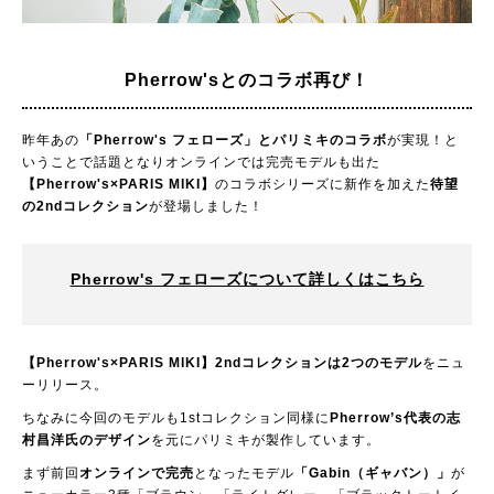
Pherrow'sとのコラボ再び！
昨年あの
「Pherrow's フェローズ」とパリミキのコラボ
が実現！と
いうことで話題となりオンラインでは完売モデルも出た
【Pherrow's×PARIS MIKI】
のコラボシリーズに新作を加えた
待望
の2ndコレクション
が登場しました！
Pherrow's フェローズについて詳しくはこちら
【Pherrow's×PARIS MIKI】2ndコレクションは2つのモデル
をニュ
ーリリース。
ちなみに今回のモデルも1stコレクション同様に
Pherrow’s代表の志
村昌洋氏のデザイン
を元にパリミキが製作しています。
まず前回
オンラインで完売
となったモデル
「Gabin（ギャバン）」
が