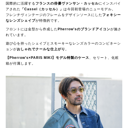
国際的に活躍する
フランスの俳優ヴァンサン・カッセル
にインスパイ
アされた
「Cassel（カッセル）」
は今回初登場のニューモデル。
フレンチヴィンテージのフレームをデザインソースにした
フォキシー
なレンズシェイプ
が特徴的です。
フロントには金型から作成した
Pherrow'sのブランドアイコン
が施さ
れています。
遊び心を持ったシェイプとスモーキーなレンズカラーのコンビネーシ
ョンが
おしゃれでクールな仕上がり
。
【Pherrow's×PARIS MIKI】モデル特製のケース
、セリート、化粧
箱が付属します。