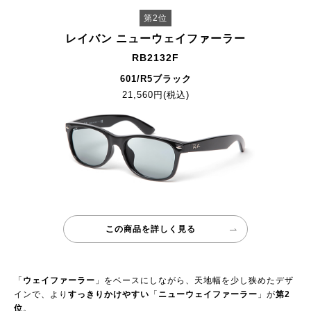
第2位
レイバン ニューウェイファーラー
RB2132F
601/R5ブラック
21,560円(税込)
この商品を詳しく見る
「
ウェイファーラー
」をベースにしながら、天地幅を少し狭めたデザ
インで、より
すっきりかけやすい
「
ニューウェイファーラー
」が
第2
位
。