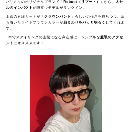
パリミキのオリジナルブランド「
Reboot（リブート）
」から、
太セ
ルのインパクト
が際立つモデルがランクイン。
上部の直線カットが「
クラウンパント
」らしい力強さを持ちつつ、落
ち着いたライトブラウンカラーが
顔まわりをパッと明るく
してくれま
す。
1本でスタイリングの主役になる存在感は、シンプルな
服装のアクセ
ント
にオススメです！