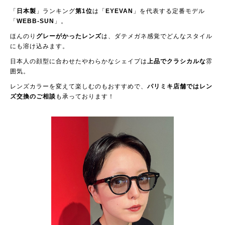
「
日本製
」ランキング
第1位
は「
EYEVAN
」を代表する定番モデル
「
WEBB-SUN
」。
ほんのり
グレーがかったレンズ
は、ダテメガネ感覚でどんなスタイル
にも溶け込みます。
日本人の顔型に合わせたやわらかなシェイプは
上品でクラシカルな
雰
囲気。
レンズカラーを変えて楽しむのもおすすめで、
パリミキ店舗ではレン
ズ交換のご相談
も承っております！