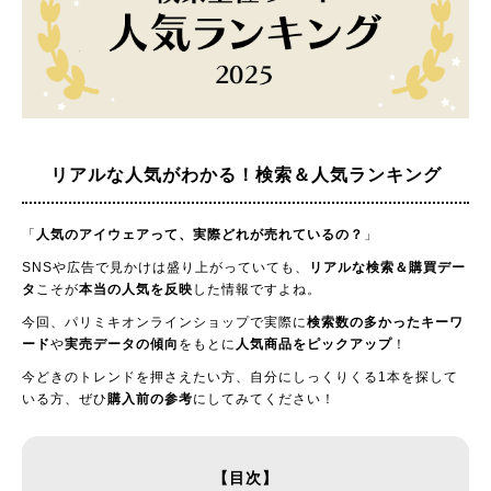
リアルな人気がわかる！
検索＆人気ランキング
「
人気のアイウェアって、実際どれが売れているの？
」
SNSや広告で見かけは盛り上がっていても、
リアルな検索＆購買デー
タ
こそが
本当の人気を反映
した情報ですよね。
今回、パリミキオンラインショップで実際に
検索数の多かったキーワ
ード
や
実売データの傾向
をもとに
人気商品をピックアップ
！
今どきのトレンドを押さえたい方、自分にしっくりくる1本を探して
いる方、ぜひ
購入前の参考
にしてみてください！
【目次】