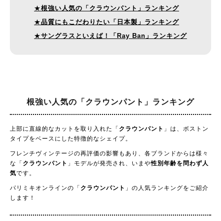
★
根強い人気の「クラウンパント」ランキング
★
品質にもこだわりたい「日本製」ランキング
★
サングラスといえば！「Ray Ban」ランキング
根強い人気の
「クラウンパント」ランキング
上部に直線的なカットを取り入れた「
クラウンパント
」は、ボストン
タイプをベースにした特徴的なシェイプ。
フレンチヴィンテージの再評価の影響もあり、各ブランドからは様々
な「
クラウンパント
」モデルが発売され、いまや
性別年齢を問わず人
気
です。
パリミキオンラインの「
クラウンパント
」の人気ランキングをご紹介
します！