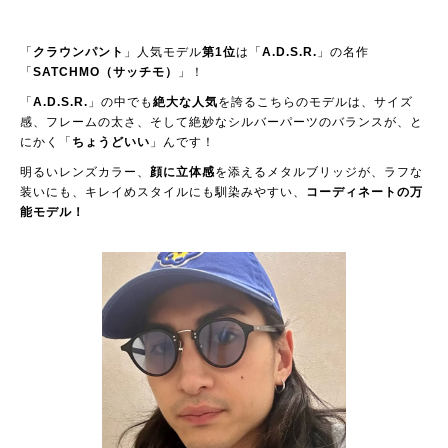
「
クラウンパント
」人気モデル
第1位
は「
A.D.S.R.
」の名作
「
SATCHMO（サッチモ）
」！
「
A.D.S.R.
」の中でも
絶大な人気
を誇るこちらのモデルは、サイズ
感、フレームの太さ、そして絶妙なシルバーパーツのバランスが、と
にかく「
ちょうどいい
」んです！
明るいレンズカラー、
顔に立体感
を添えるメタルブリッジが、ラフな
装いにも、キレイめスタイルにも馴染みやすい、
コーディネートの万
能モデル！