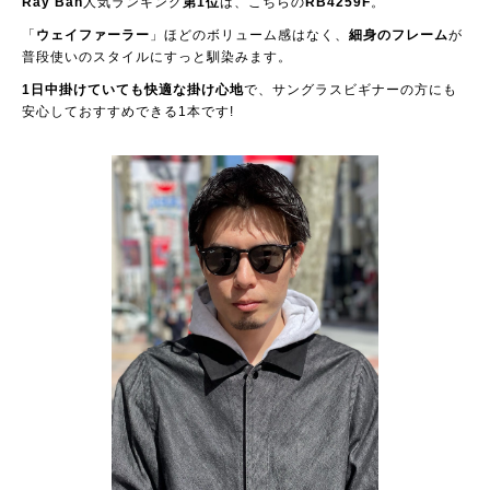
Ray Ban
人気ランキング
第1位
は、こちらの
RB4259F
。
「
ウェイファーラー
」ほどのボリューム感はなく、
細身のフレーム
が
普段使いのスタイルにすっと馴染みます。
1日中掛けていても快適な掛け心地
で、サングラスビギナーの方にも
安心しておすすめできる1本です!