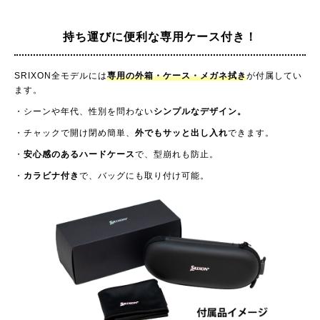
持ち運びに便利な
専用ケース付き！
SRIXON全モデルには
専用の外箱・ケース・メガネ拭き
が付属してい
ます。
・シーンや年代、性別を問わない
シンプルなデザイン。
・チャックで開け閉め簡単、
外でもサッと出し入れ
できます。
・
安心感のあるハードケース
で、型崩れも防止。
・
カラビナ付き
で、バッグにも取り付け可能。