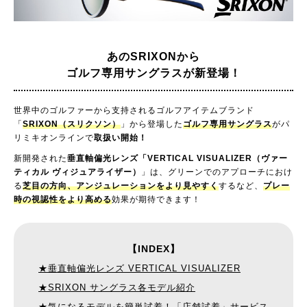
あのSRIXONから
ゴルフ専用サングラスが新登場！
世界中のゴルファーから支持されるゴルフアイテムブランド
「
SRIXON（スリクソン）
」から登場した
ゴルフ専用サングラス
がパ
リミキオンラインで
取扱い開始！
新開発された
垂直軸偏光レンズ「VERTICAL VISUALIZER（ヴァー
ティカル ヴィジュアライザー）
」は、グリーンでのアプローチにおけ
る
芝目の方向、アンジュレーションをより見やすく
するなど、
プレー
時の視認性をより高める
効果が期待できます！
【INDEX】
★垂直軸偏光レンズ VERTICAL VISUALIZER
★SRIXON サングラス各モデル紹介
★気になるモデルを簡単試着！「店舗試着」サービス