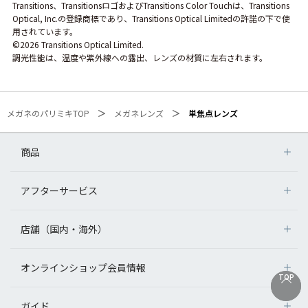
Transitions、TransitionsロゴおよびTransitions Color Touchは、Transitions
Optical, Inc.の登録商標であり、Transitions Optical Limitedの許諾の下で使
用されています。
©2026 Transitions Optical Limited.
調光性能は、温度や紫外線への露出、レンズの材質に左右されます。
メガネのパリミキTOP
メガネレンズ
単焦点レンズ
商品
アフターサービス
店舗（国内・海外）
オンラインショップ会員情報
TOP
TOP
ガイド