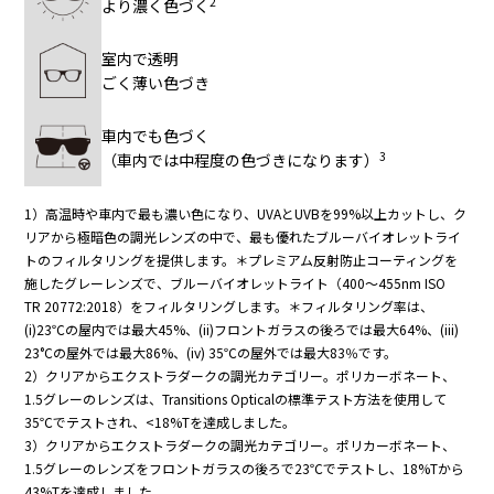
2
より濃く色づく
室内で透明
ごく薄い色づき
車内でも色づく
3
（車内では中程度の色づきになります）
1）高温時や車内で最も濃い色になり、UVAとUVBを99%以上カットし、ク
リアから極暗色の調光レンズの中で、最も優れたブルーバイオレットライ
トのフィルタリングを提供します。＊プレミアム反射防止コーティングを
施したグレーレンズで、ブルーバイオレットライト（400～455nm ISO
TR 20772:2018）をフィルタリングします。＊フィルタリング率は、
(i)23℃の屋内では最大45%、(ii)フロントガラスの後ろでは最大64%、(iii)
23°Cの屋外では最大86%、(iv) 35℃の屋外では最大83％です。
2）クリアからエクストラダークの調光カテゴリー。ポリカーボネート、
1.5グレーのレンズは、Transitions Opticalの標準テスト方法を使用して
35℃でテストされ、<18%Tを達成しました。
3）クリアからエクストラダークの調光カテゴリー。ポリカーボネート、
1.5グレーのレンズをフロントガラスの後ろで23℃でテストし、18%Tから
43%Tを達成しました。