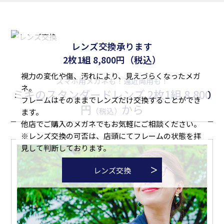
レンズ交換承ります
2枚1組
（税込）
8,800円
視力の変化や傷、汚れにより、見えづらくなったメガ
スマホ用メガネも！遠近両用も！
ネ。
ミキのスタンダードレンズ 2枚1組 8,800
フレームはそのままでレンズだけ交換することができ
円
から
（税込）
ます。
他店でご購入のメガネでもお気軽にご相談ください。
※レンズ交換の可否は、店頭にてフレームの状態を拝
見して判断しております。
レンズ交換