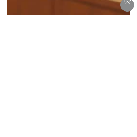
TOP
TOP