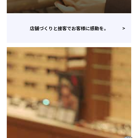
店舗づくりと接客でお客様に感動を。