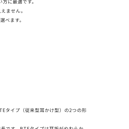
い方に最適です。
見えません。
ら選べます。
TEタイプ（従来型耳かけ型）の2つの形
長です。BTEタイプは耳垢がやわらか