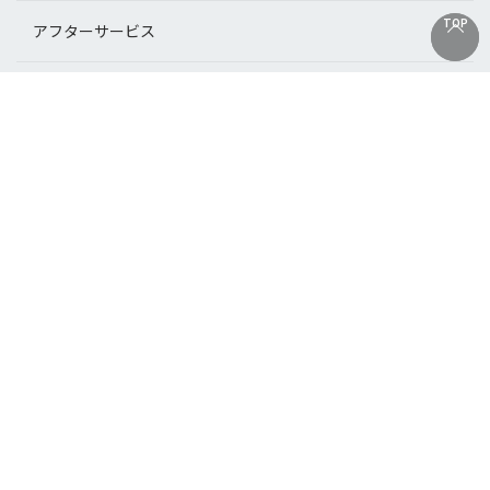
TOP
TOP
アフターサービス
店舗（国内・海外）
オンラインショップ会員情報
ガイド
サイトについて
Copyright © PARIS MIKI Co., Ltd. All Rights Reserved.