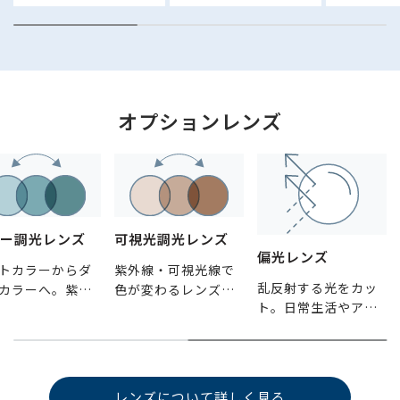
オプションレンズ
ー調光レンズ
可視光調光レンズ
偏光レンズ
トカラーからダ
紫外線・可視光線で
乱反射する光をカッ
カラーへ。紫外
色が変わるレンズ。
ト。日常生活やアウ
量に反応して、
まぶしさに敏感な方
トドアなどさまざま
ズの濃度が変化
や外で過ごす時間が
な場面で活躍しま
す。
長い方に。
す。
レンズについて詳しく見る