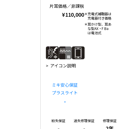
片耳価格／非課税
¥110,000
充電式補聴器は
充電器付き価格
耳かけ型、耳あ
な型AX・F Ba
は電池式
アイコン説明
ミキ安心保証
プラスライト
-
紛失保証
過失修理保証
修理保証
-
-
2年