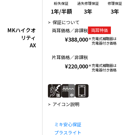
紛失保証
過失修理保証
修理保証
1年/半額
3年
3年
保証について
MKハイクオ
両耳価格／非課税
両耳特価
リティ
¥388,000
充電式補聴器は
充電器付き価格
AX
片耳価格／非課税
¥220,000
充電式補聴器は
充電器付き価格
アイコン説明
ミキ安心保証
プラスライト