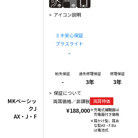
アイコン説明
ミキ安心保証
プラスライト
-
紛失保証
過失修理保証
修理保証
-
3年
3年
保証について
MKベーシッ
両耳価格／非課税
両耳特価
クJ
¥188,000
充電式補聴器は
充電器付き価格
AX・J・F
耳かけ型、耳あ
な型AX・F Ba
は電池式