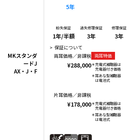
5年
紛失保証
過失修理保証
修理保証
1年/半額
3年
3年
保証について
MKスタンダ
両耳価格／非課税
両耳特価
ードJ
¥288,000
充電式補聴器は
充電器付き価格
AX・J・F
耳あな型補聴器
は電池式
片耳価格／非課税
¥178,000
充電式補聴器は
充電器付き価格
耳あな型補聴器
は電池式