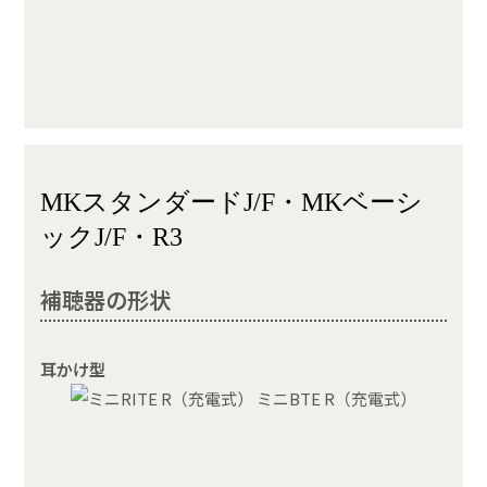
MKスタンダードJ/F・MKベーシ
ックJ/F・R3
補聴器の形状
耳かけ型