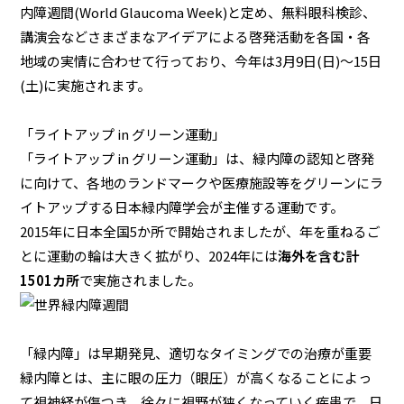
内障週間(World Glaucoma Week)と定め、無料眼科検診、
講演会などさまざまなアイデアによる啓発活動を各国・各
地域の実情に合わせて行っており、今年は3月9日(日)〜15日
(土)に実施されます。
「ライトアップ in グリーン運動」
「ライトアップ in グリーン運動」は、緑内障の認知と啓発
に向けて、各地のランドマークや医療施設等をグリーンにラ
イトアップする日本緑内障学会が主催する運動です。
2015年に日本全国5か所で開始されましたが、年を重ねるご
とに運動の輪は大きく拡がり、2024年には
海外を含む計
1501カ所
で実施されました。
「緑内障」は早期発見、適切なタイミングでの治療が重要
緑内障とは、主に眼の圧力（眼圧）が高くなることによっ
て視神経が傷つき、徐々に視野が狭くなっていく疾患で、日