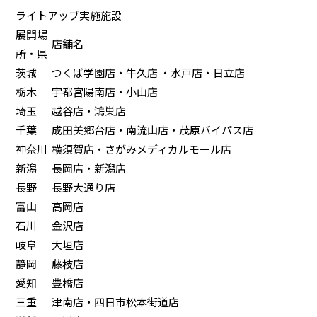
ライトアップ実施施設
展開場
店舗名
所・県
茨城
つくば学園店・牛久店 ・水戸店・日立店
栃木
宇都宮陽南店・小山店
埼玉
越谷店・鴻巣店
千葉
成田美郷台店・南流山店・茂原バイパス店
神奈川
横須賀店・さがみメディカルモール店
新潟
長岡店・新潟店
長野
長野大通り店
富山
高岡店
石川
金沢店
岐阜
大垣店
静岡
藤枝店
愛知
豊橋店
三重
津南店・四日市松本街道店