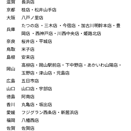
滋賀
長浜店
京都
桂店・松井山手店
大阪
八戸ノ里店
たつの店 ・三木店 ・今宿店 ・加古川明幹本店・豊
兵庫
岡店 ・西神戸店・川西中央店・姫路北店
奈良
桜井店・平城店
鳥取
米子店
島根
安来店
高柳店・岡山駅前店・下中野店・あかいわ山陽店・
岡山
玉野店・津山店・児島店
広島
五日市店
山口
山口店・宇部店
徳島
阿南店
香川
丸亀店・坂出店
愛媛
フジグラン西条店・新居浜店
福岡
八幡西店
佐賀
佐賀店