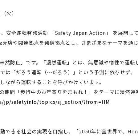
0日（火）
安全運転啓発活動 「Safety Japan Action」 を
da販売店や関連拠点を発信拠点とし、さまざまなテーマを通
未然防止」です。「漫然運転」とは、無意識や惰性で運転
daでは「だろう運転（～だろう）」という予測に依存せず
しながら運転することを呼びかけています。
（金）の期間「歩行中のお年寄りをまもれ！」をテーマに漫然
a/jp/safetyinfo/topics/sj_action/?from=HM
移動できる社会の実現を目指し、「2050年に全世界で、Ho