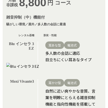
8,800
月額
円
コース
非課税
雑音抑制（中）機能付
騒がしい環境／屋外／多人数の会話に最適
Blu インセラ 3
耳あな型
電池式
EZ
多人数の会話に適応
目立ちにくい耳あなタイプ
Moxi Vivante3
耳かけ型
電池式
自然に近い爽やかな音質、言
葉を明瞭にとらえる雑音抑制
機能と指向性機能を搭載して