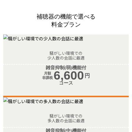
補聴器の機能で選べる
料金プラン
騒がしい環境での
少人数の会話に最適
雑音抑制(弱)機能付
6,600
月額
円
非課税
コース
騒がしい環境での
多人数の会話に最適
雑音抑制(中)機能付