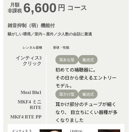
6,600
月額
円
コース
非課税
雑音抑制（弱）機能付
騒がしい環境／室内～屋外／少人数の会話に最適
インティス3
耳あな型
電池式
クリック
初めての補聴器に。
その日から使えるエントリー
モデル。
Moxi Blu1
耳かけ型
電池式
MKF4 ミニ
耳かけ部分のチューブが細く
RITE
なり、
目立ちにくい器種が多
MKF4 BTE PP
くなりました