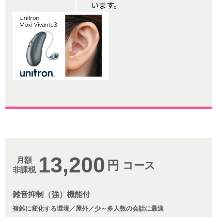
います。
13,200
月額
円
コース
非課税
雑音抑制（強）機能付
複雑に変化する環境／屋外／少～多人数の会話に最適