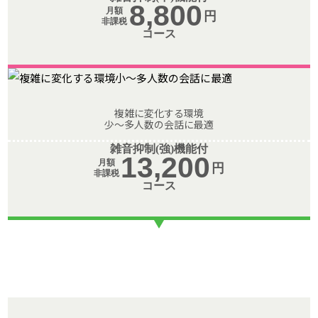
8,800
月額
円
非課税
コース
複雑に変化する環境
少～多人数の会話に最適
雑音抑制(強)機能付
13,200
月額
円
非課税
コース