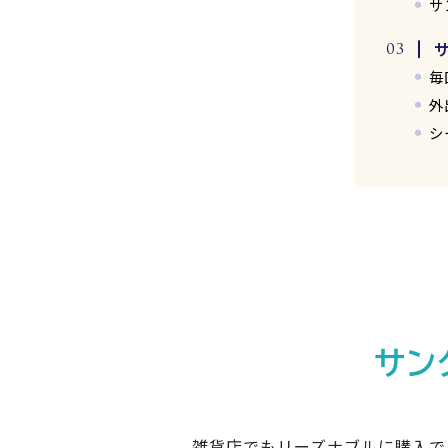
サ
毎
外
シ
サン
雑貨店でもリーズナブルに購入で