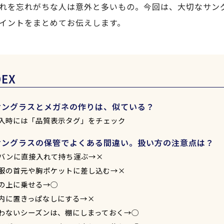
れを忘れがちな人は意外と多いもの。今回は、大切なサン
イントをまとめてお伝えします。
DEX
サングラスとメガネの作りは、似ている？
入時には「品質表示タグ」をチェック
サングラスの保管でよくある間違い。扱い方の注意点は？
バンに直接入れて持ち運ぶ→×
服の首元や胸ポケットに差し込む→×
の上に乗せる→◯
内に置きっぱなしにする→×
わないシーズンは、棚にしまっておく→◯