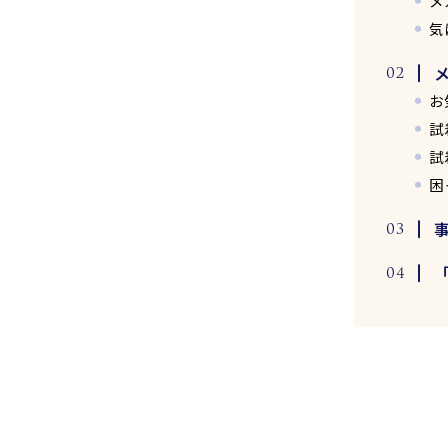
メ
気
お
試
試
困